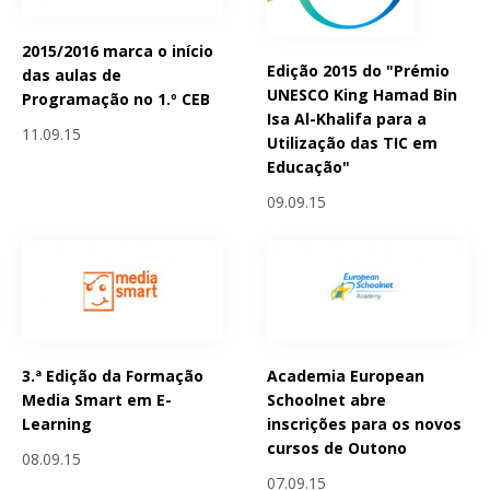
2015/2016 marca o início
Edição 2015 do "Prémio
das aulas de
UNESCO King Hamad Bin
Programação no 1.º CEB
Isa Al-Khalifa para a
11.09.15
Utilização das TIC em
Educação"
09.09.15
3.ª Edição da Formação
Academia European
Media Smart em E-
Schoolnet abre
Learning
inscrições para os novos
cursos de Outono
08.09.15
07.09.15