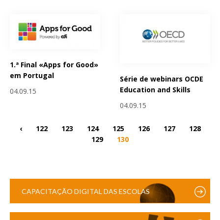
1.ª Final «Apps for Good»
em Portugal
Série de webinars OCDE
Education and Skills
04.09.15
04.09.15
‹
122
123
124
125
126
127
128
129
130
CAPACITAÇÃO DIGITAL DAS ESCOLAS