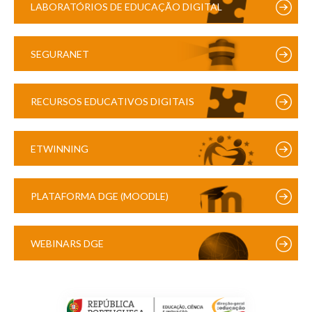
LABORATÓRIOS DE EDUCAÇÃO DIGITAL
SEGURANET
RECURSOS EDUCATIVOS DIGITAIS
ETWINNING
PLATAFORMA DGE (MOODLE)
WEBINARS DGE