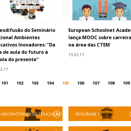
eodifusão do Seminário
European Schoolnet Acad
cional Ambientes
lança MOOC sobre carreir
cativos Inovadores: "Da
na área das CTEM
a de aula do futuro à
15.02.17
ola do presente"
02.17
101
102
103
104
105
106
107
108
109
LABORATÓRIOS DE EDUCAÇÃO
SEGURANET
DIGITAL