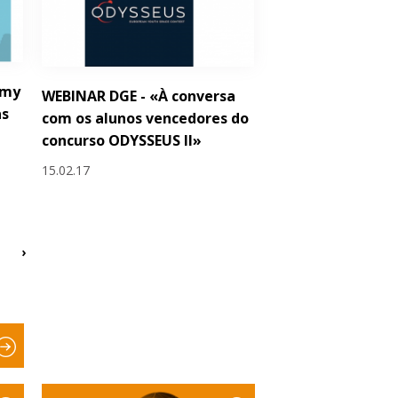
emy
WEBINAR DGE - «À conversa
as
com os alunos vencedores do
concurso ODYSSEUS II»
15.02.17
›