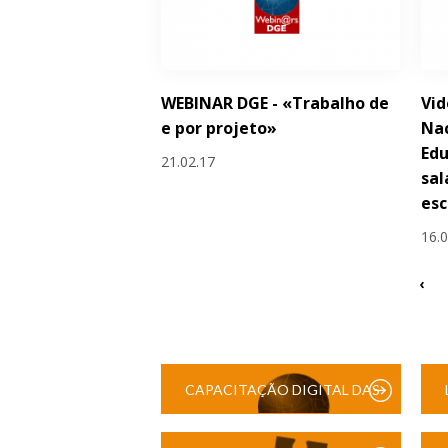
WEBINAR DGE - «Trabalho de
Vid
e por projeto»
Na
Edu
21.02.17
sal
esc
16.
‹
CAPACITAÇÃO DIGITAL DAS
ESCOLAS