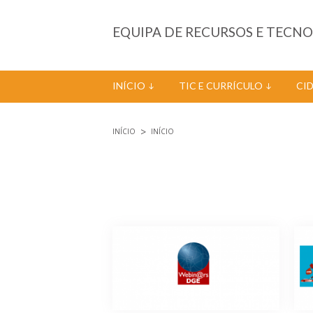
Passar para o conteúdo principal
EQUIPA DE RECURSOS E TECN
INÍCIO
TIC E CURRÍCULO
CI
INÍCIO
INÍCIO
Está aqui
Páginas