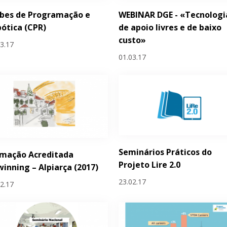
ubes de Programação e
WEBINAR DGE - «Tecnologi
ótica (CPR)
de apoio livres e de baixo
custo»
03.17
01.03.17
Seminários Práticos do
rmação Acreditada
Projeto Lire 2.0
inning – Alpiarça (2017)
23.02.17
02.17