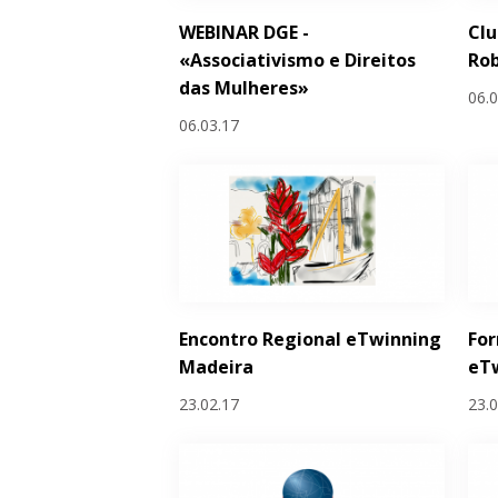
WEBINAR DGE -
Cl
«Associativismo e Direitos
Rob
das Mulheres»
06.
06.03.17
Encontro Regional eTwinning
Fo
Madeira
eTw
23.02.17
23.