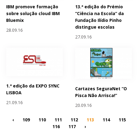
IBM promove formação
13.ª edição do Prémio
sobre solução cloud IBM
“Ciência na Escola” da
Bluemix
Fundação Ilídio Pinho
distingue escolas
28.09.16
27.09.16
1.ª edição da EXPO SYNC
Cartazes SeguraNet “O
LISBOA
Pisca Não Arrisca!”
21.09.16
20.09.16
‹
109
110
111
112
113
114
115
116
117
›