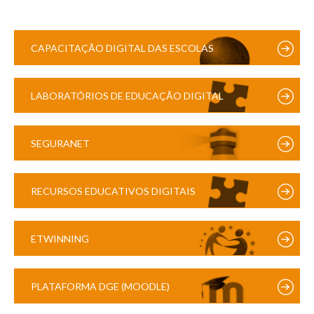
CAPACITAÇÃO DIGITAL DAS ESCOLAS
LABORATÓRIOS DE EDUCAÇÃO DIGITAL
SEGURANET
RECURSOS EDUCATIVOS DIGITAIS
ETWINNING
PLATAFORMA DGE (MOODLE)