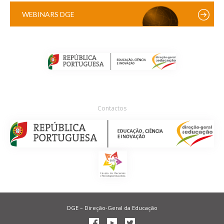
WEBINARS DGE
Contactos
DGE – Direção-Geral da Educação