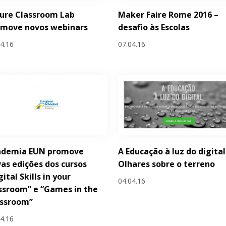
ure Classroom Lab
Maker Faire Rome 2016 –
omove novos webinars
desafio às Escolas
04.16
07.04.16
ademia EUN promove
A Educação à luz do digital
as edições dos cursos
Olhares sobre o terreno
gital Skills in your
04.04.16
ssroom” e “Games in the
assroom”
04.16