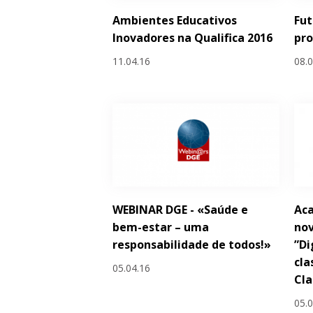
Ambientes Educativos
Fut
Inovadores na Qualifica 2016
pr
11.04.16
08.
WEBINAR DGE - «Saúde e
Ac
bem-estar – uma
nov
responsabilidade de todos!»
”Di
cla
05.04.16
Cl
05.