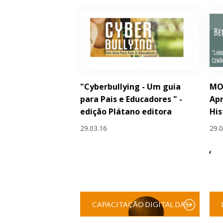
"Cyberbullying - Um guia
MO
para Pais e Educadores " -
Apr
edição Plátano editora
His
29.03.16
29.
‹
CAPACITAÇÃO DIGITAL DAS