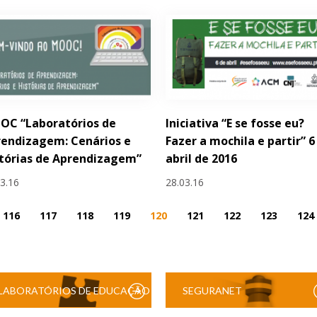
OC “Laboratórios de
Iniciativa “E se fosse eu?
endizagem: Cenários e
Fazer a mochila e partir” 6
tórias de Aprendizagem”
abril de 2016
03.16
28.03.16
116
117
118
119
120
121
122
123
124
LABORATÓRIOS DE EDUCAÇÃO
SEGURANET