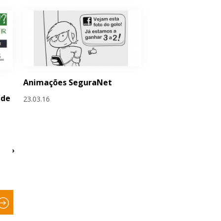
Animações SeguraNet
 de
23.03.16
›