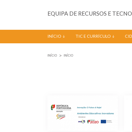
Passar para o conteúdo principal
EQUIPA DE RECURSOS E TECN
INÍCIO
TIC E CURRÍCULO
CI
INÍCIO
INÍCIO
Está aqui
Páginas