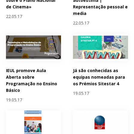
sobre o Plano Nacional
autoestima |
de Cinema»
Representação pessoal e
media
22.05.17
22.05.17
IEUL promove Aula
Já são conhecidas as
Aberta sobre
equipas nomeadas para
Programação no Ensino
os Prémios Sitestar 4
Básico
19.05.17
19.05.17