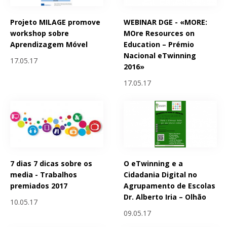
Projeto MILAGE promove
WEBINAR DGE - «MORE:
workshop sobre
MOre Resources on
Aprendizagem Móvel
Education – Prémio
Nacional eTwinning
17.05.17
2016»
17.05.17
7 dias 7 dicas sobre os
O eTwinning e a
media - Trabalhos
Cidadania Digital no
premiados 2017
Agrupamento de Escolas
Dr. Alberto Iria – Olhão
10.05.17
09.05.17