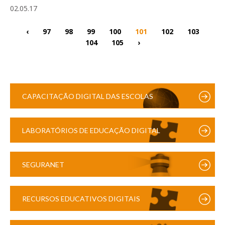
02.05.17
‹
97
98
99
100
101
102
103
104
105
›
CAPACITAÇÃO DIGITAL DAS ESCOLAS
LABORATÓRIOS DE EDUCAÇÃO DIGITAL
SEGURANET
RECURSOS EDUCATIVOS DIGITAIS