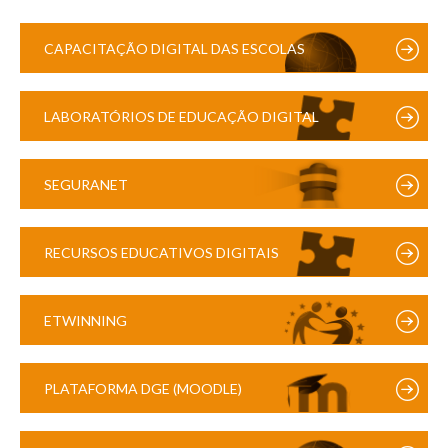
CAPACITAÇÃO DIGITAL DAS ESCOLAS
LABORATÓRIOS DE EDUCAÇÃO DIGITAL
SEGURANET
RECURSOS EDUCATIVOS DIGITAIS
ETWINNING
PLATAFORMA DGE (MOODLE)