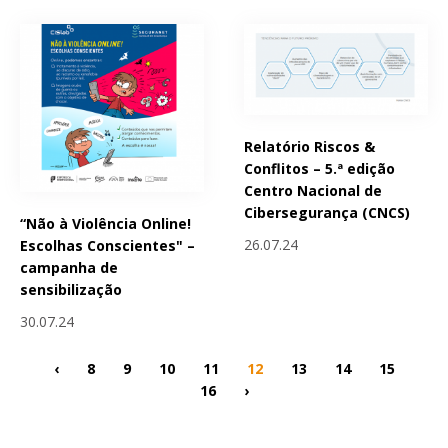
Relatório Riscos &
Conflitos – 5.ª edição
Centro Nacional de
Cibersegurança (CNCS)
“Não à Violência Online!
26.07.24
Escolhas Conscientes" –
campanha de
sensibilização
30.07.24
‹
8
9
10
11
12
13
14
15
16
›