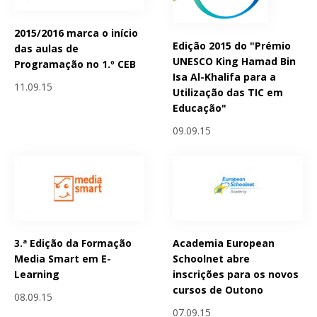
2015/2016 marca o início
Edição 2015 do "Prémio
das aulas de
UNESCO King Hamad Bin
Programação no 1.º CEB
Isa Al-Khalifa para a
11.09.15
Utilização das TIC em
Educação"
09.09.15
3.ª Edição da Formação
Academia European
Media Smart em E-
Schoolnet abre
Learning
inscrições para os novos
cursos de Outono
08.09.15
07.09.15