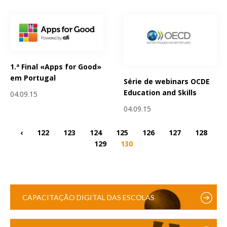
1.ª Final «Apps for Good»
em Portugal
Série de webinars OCDE
Education and Skills
04.09.15
04.09.15
‹
122
123
124
125
126
127
128
129
130
CAPACITAÇÃO DIGITAL DAS ESCOLAS