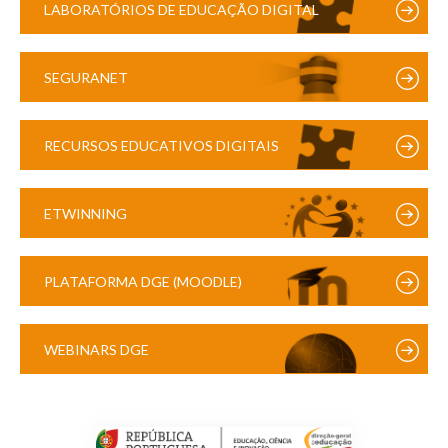
LABORATÓRIOS DE EDUCAÇÃO DIGITAL
SEGURANET
RECURSOS EDUCATIVOS DIGITAIS
ETWINNING
PLATAFORMA DGE (MOODLE)
WEBINARS DGE