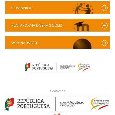
ETWINNING
PLATAFORMA DGE (MOODLE)
WEBINARS DGE
Contactos