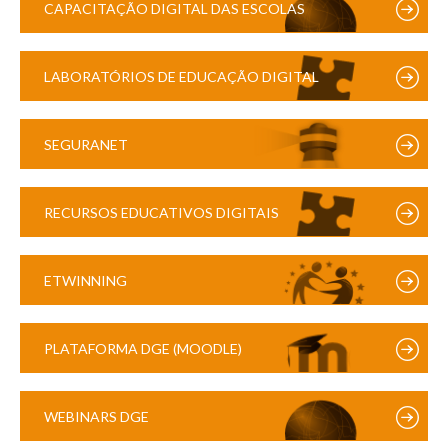
CAPACITAÇÃO DIGITAL DAS ESCOLAS
LABORATÓRIOS DE EDUCAÇÃO DIGITAL
SEGURANET
RECURSOS EDUCATIVOS DIGITAIS
ETWINNING
PLATAFORMA DGE (MOODLE)
WEBINARS DGE