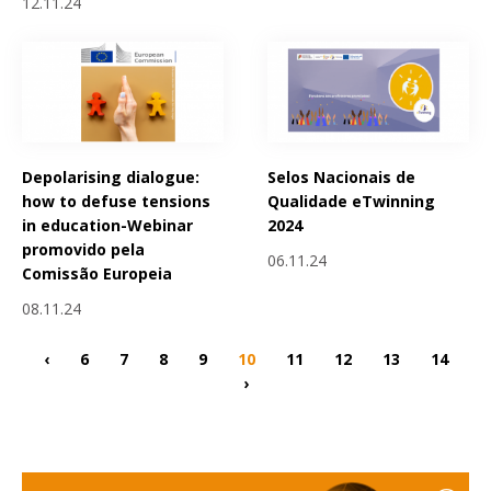
12.11.24
Depolarising dialogue:
Selos Nacionais de
how to defuse tensions
Qualidade eTwinning
in education-Webinar
2024
promovido pela
06.11.24
Comissão Europeia
08.11.24
‹
6
7
8
9
10
11
12
13
14
›