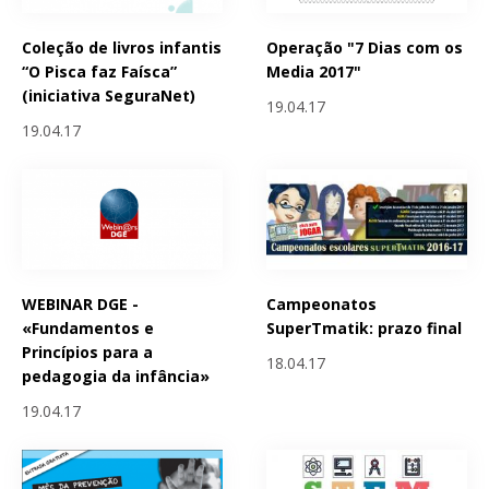
Coleção de livros infantis
Operação "7 Dias com os
“O Pisca faz Faísca”
Media 2017"
(iniciativa SeguraNet)
19.04.17
19.04.17
WEBINAR DGE -
Campeonatos
«Fundamentos e
SuperTmatik: prazo final
Princípios para a
18.04.17
pedagogia da infância»
19.04.17