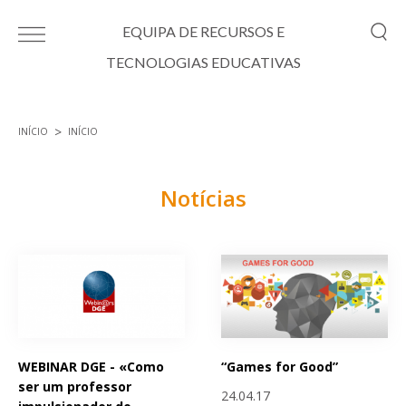
Passar para o conteúdo principal
EQUIPA DE RECURSOS E
TECNOLOGIAS EDUCATIVAS
INÍCIO
INÍCIO
Está aqui
Notícias
Páginas
WEBINAR DGE - «Como
“Games for Good”
ser um professor
24.04.17