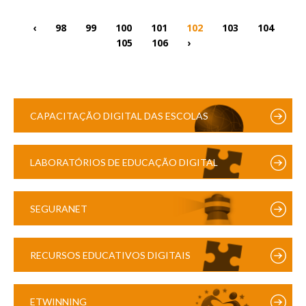
‹
98
99
100
101
102
103
104
105
106
›
CAPACITAÇÃO DIGITAL DAS ESCOLAS
LABORATÓRIOS DE EDUCAÇÃO DIGITAL
SEGURANET
RECURSOS EDUCATIVOS DIGITAIS
ETWINNING