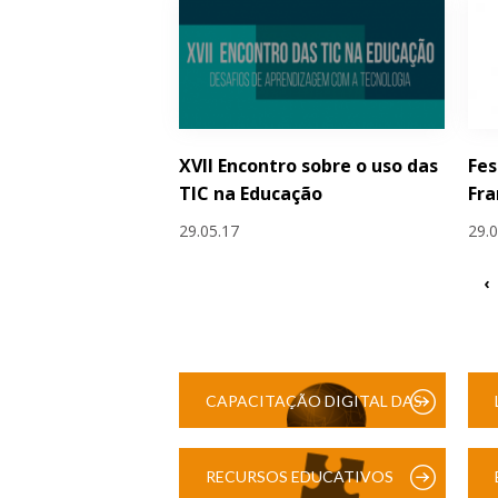
XVII Encontro sobre o uso das
Fes
TIC na Educação
Fra
29.05.17
29.
‹
CAPACITAÇÃO DIGITAL DAS
ESCOLAS
RECURSOS EDUCATIVOS