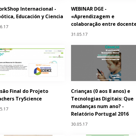
orkShop Internacional -
WEBINAR DGE -
ótica, Educación y Ciencia
«Aprendizagem e
colaboração entre docent
06.17
31.05.17
são Final do Projeto
Crianças (0 aos 8 anos) e
chers TryScience
Tecnologias Digitais: Que
mudanças num ano? -
05.17
Relatório Portugal 2016
30.05.17