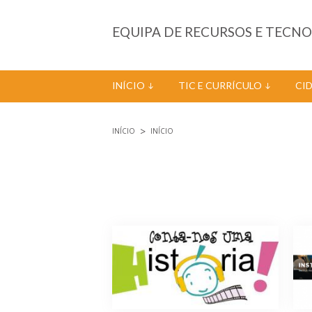
Passar para o conteúdo principal
EQUIPA DE RECURSOS E TECN
INÍCIO
TIC E CURRÍCULO
CI
INÍCIO
INÍCIO
Está aqui
Páginas