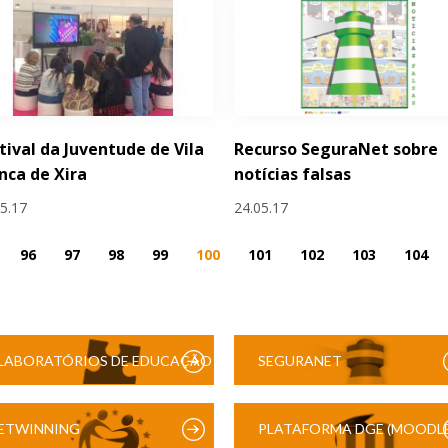
tival da Juventude de Vila
Recurso SeguraNet sobre
nca de Xira
notícias falsas
05.17
24.05.17
96
97
98
99
100
101
102
103
104
LABORATÓRIOS DE EDUCAÇÃO
SEGURANET
DIGITAL
ETWINNING
PLATAFORMA DGE (MOODLE