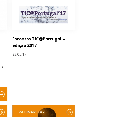
Encontro TIC@Portugal –
edição 2017
23.05.17
›
)
WEBINARS DGE