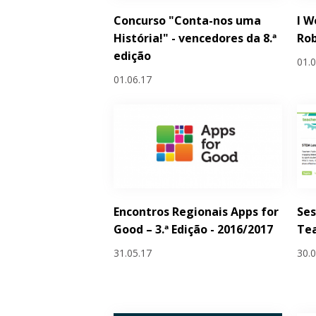
Concurso "Conta-nos uma
I W
História!" - vencedores da 8.ª
Rob
edição
01.
01.06.17
Encontros Regionais Apps for
Ses
Good – 3.ª Edição - 2016/2017
Tea
31.05.17
30.