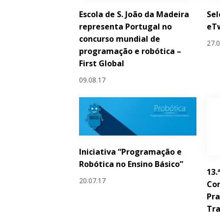
Escola de S. João da Madeira
Sel
representa Portugal no
eT
concurso mundial de
27.
programação e robótica –
First Global
09.08.17
Iniciativa “Programação e
Robótica no Ensino Básico”
13.
20.07.17
Con
Pra
Tra