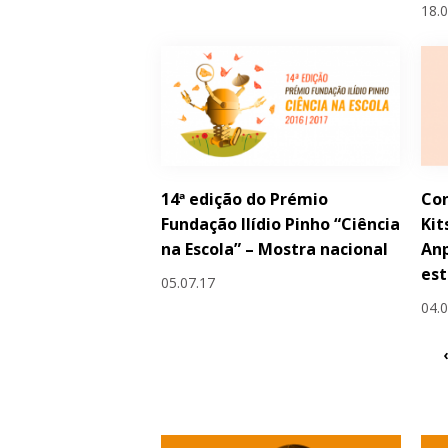
18.
14ª edição do Prémio
Con
Fundação Ilídio Pinho “Ciência
Kit
na Escola” – Mostra nacional
Anp
est
05.07.17
04.
‹