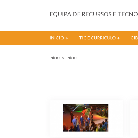
Passar para o conteúdo principal
EQUIPA DE RECURSOS E TECN
INÍCIO
TIC E CURRÍCULO
CI
INÍCIO
INÍCIO
Está aqui
Páginas