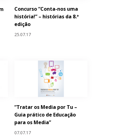
Concurso “Conta-nos uma
em
história!” – histórias da 8.ª
edição
25.07.17
“Tratar os Media por Tu –
Guia prático de Educação
para os Media”
07.07.17