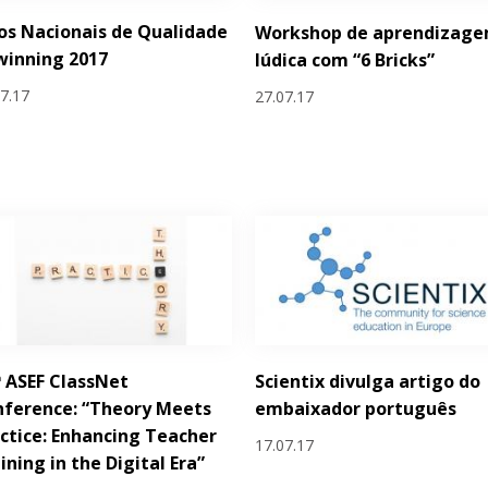
os Nacionais de Qualidade
Workshop de aprendizag
winning 2017
lúdica com “6 Bricks”
07.17
27.07.17
ª ASEF ClassNet
Scientix divulga artigo do
ference: “Theory Meets
embaixador português
ctice: Enhancing Teacher
17.07.17
ining in the Digital Era”