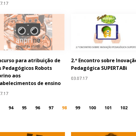
07.17
curso para atribuição de
2.º Encontro sobre Inovaçã
s Pedagógicos Robots
Pedagógica SUPERTABi
rino aos
03.07.17
abelecimentos de ensino
07.17
94
95
96
97
98
99
100
101
102