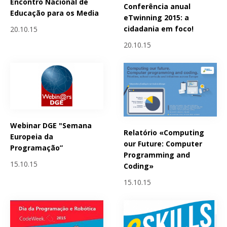
Encontro Nacional de
Conferência anual
Educação para os Media
eTwinning 2015: a
cidadania em foco!
20.10.15
20.10.15
Webinar DGE "Semana
Relatório «Computing
Europeia da
our Future: Computer
Programação”
Programming and
15.10.15
Coding»
15.10.15