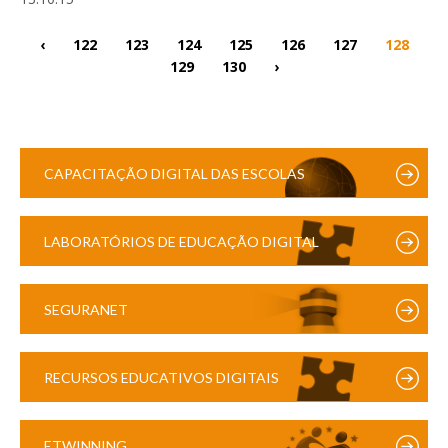
‹
122
123
124
125
126
127
128
129
130
›
CAPACITAÇÃO DIGITAL DAS ESCOLAS
LABORATÓRIOS DE EDUCAÇÃO DIGITAL
SEGURANET
RECURSOS EDUCATIVOS DIGITAIS
ETWINNING