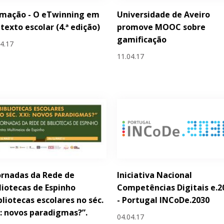
rmação - O eTwinning em
Universidade de Aveiro
texto escolar (4.ª edição)
promove MOOC sobre
gamificação
04.17
11.04.17
Jornadas da Rede de
Iniciativa Nacional
liotecas de Espinho
Competências Digitais e.2
bliotecas escolares no séc.
- Portugal INCoDe.2030
: novos paradigmas?”.
04.04.17