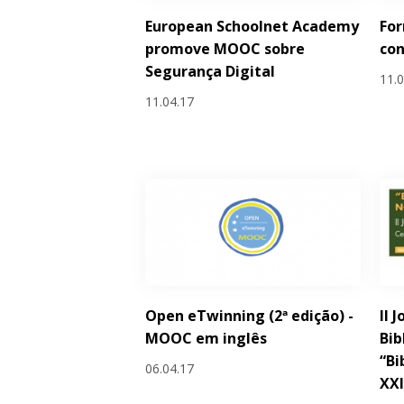
European Schoolnet Academy
Fo
promove MOOC sobre
con
Segurança Digital
11.
11.04.17
Open eTwinning (2ª edição) -
II 
MOOC em inglês
Bib
“Bi
06.04.17
XXI