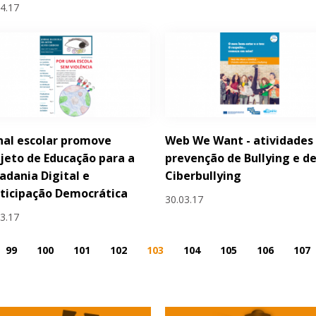
04.17
nal escolar promove
Web We Want - atividades
jeto de Educação para a
prevenção de Bullying e d
adania Digital e
Ciberbullying
ticipação Democrática
30.03.17
03.17
99
100
101
102
103
104
105
106
107