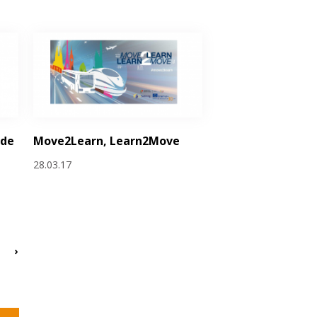
 de
Move2Learn, Learn2Move
e
28.03.17
›