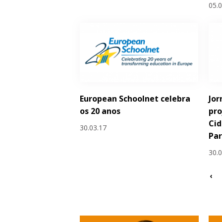
05.
European Schoolnet celebra
Jor
os 20 anos
pro
Cid
30.03.17
Par
30.
‹