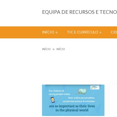
Passar para o conteúdo principal
EQUIPA DE RECURSOS E TECN
INÍCIO
TIC E CURRÍCULO
CI
INÍCIO
INÍCIO
Está aqui
Páginas