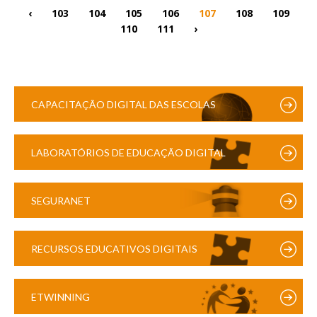
‹
103
104
105
106
107
108
109
110
111
›
CAPACITAÇÃO DIGITAL DAS ESCOLAS
LABORATÓRIOS DE EDUCAÇÃO DIGITAL
SEGURANET
RECURSOS EDUCATIVOS DIGITAIS
ETWINNING