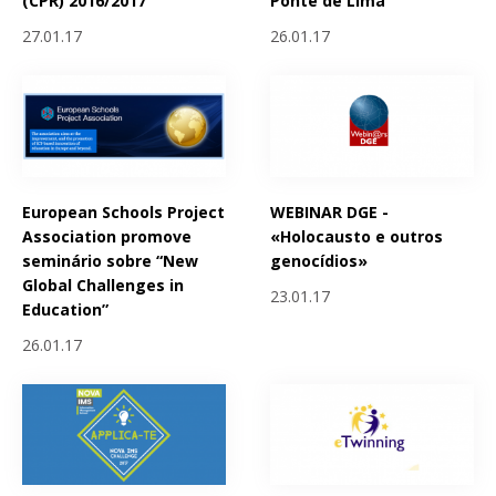
(CPR) 2016/2017
Ponte de Lima
27.01.17
26.01.17
European Schools Project
WEBINAR DGE -
Association promove
«Holocausto e outros
seminário sobre “New
genocídios»
Global Challenges in
23.01.17
Education”
26.01.17