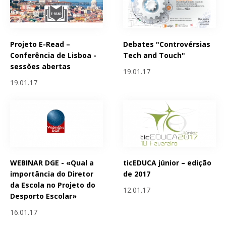
Projeto E-Read –
Debates "Controvérsias
Conferência de Lisboa -
Tech and Touch"
sessões abertas
19.01.17
19.01.17
WEBINAR DGE - «Qual a
ticEDUCA júnior – edição
importância do Diretor
de 2017
da Escola no Projeto do
12.01.17
Desporto Escolar»
16.01.17