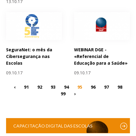
13.10.17
SeguraNet: o mês da
WEBINAR DGE -
Cibersegurança nas
«Referencial de
Escolas
Educação para a Saúde»
09.10.17
09.10.17
‹
91
92
93
94
95
96
97
98
99
›
CAPACITAÇÃO DIGITAL DAS ESCOLAS