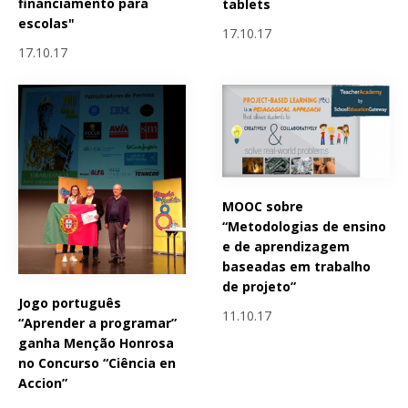
financiamento para
tablets
escolas"
17.10.17
17.10.17
MOOC sobre
“Metodologias de ensino
e de aprendizagem
baseadas em trabalho
de projeto”
Jogo português
11.10.17
“Aprender a programar”
ganha Menção Honrosa
no Concurso “Ciência en
Accion”