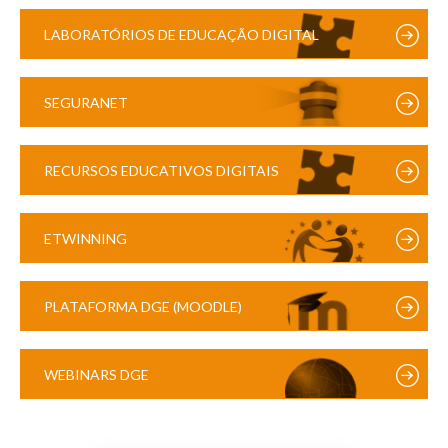
LABORATÓRIOS DE EDUCAÇÃO DIGITAL
SEGURANET
RECURSOS EDUCATIVOS DIGITAIS
ETWINNING
PLATAFORMA DGE (MOODLE)
WEBINARS DGE