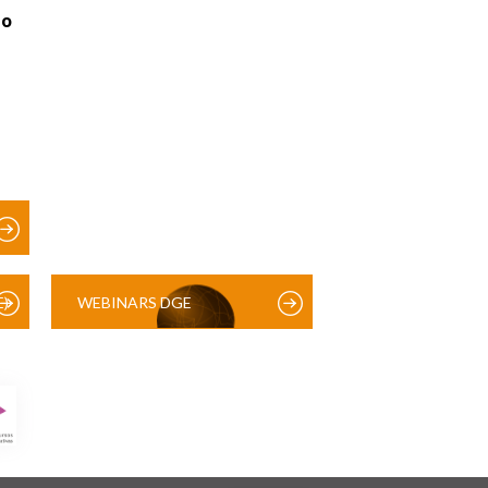
ão
)
WEBINARS DGE