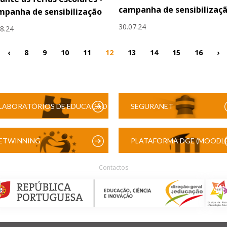
campanha de sensibilizaç
panha de sensibilização
30.07.24
08.24
‹
8
9
10
11
12
13
14
15
16
›
LABORATÓRIOS DE EDUCAÇÃO
SEGURANET
DIGITAL
ETWINNING
PLATAFORMA DGE (MOODLE
Contactos