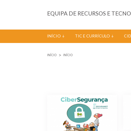
Passar para o conteúdo principal
EQUIPA DE RECURSOS E TECN
INÍCIO
TIC E CURRÍCULO
CI
INÍCIO
INÍCIO
Está aqui
Páginas