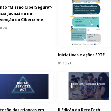
nto “Missão CiberSegura”-
ícia Judiciária na
venção do Cibercrime
10.24
Iniciativas e ações ERTE
01.10.24
teção das crianças em
II Edição da RetoTech