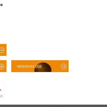
ão
)
WEBINARS DGE