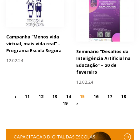
Campanha “Menos vida
virtual, mais vida real” -
Programa Escola Segura
Seminário “Desafios da
Inteligência Artificial na
12.02.24
Educação” – 20 de
fevereiro
12.02.24
‹
11
12
13
14
15
16
17
18
19
›
CAPACITAÇÃO DIGITAL DAS ESCOLAS