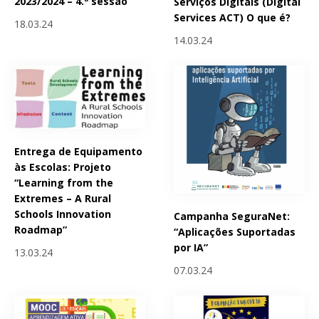
2023/2024 – 4.ª sessão
Serviços Digitais (Digital
Services ACT) O que é?
18.03.24
14.03.24
Entrega de Equipamento
às Escolas: Projeto
“Learning from the
Extremes – A Rural
Schools Innovation
Campanha SeguraNet:
Roadmap”
“Aplicações Suportadas
por IA”
13.03.24
07.03.24