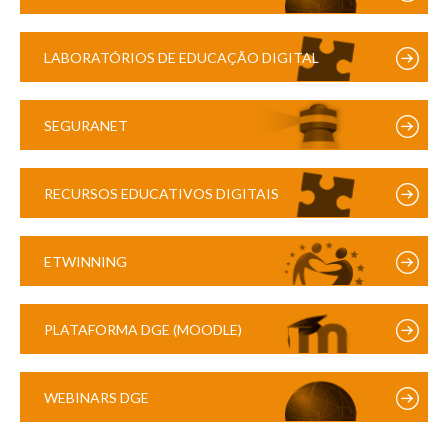
LABORATÓRIOS DE EDUCAÇÃO DIGITAL
SEGURANET
RECURSOS EDUCATIVOS DIGITAIS
ETWINNING
PLATAFORMA DGE (MOODLE)
WEBINARS DGE