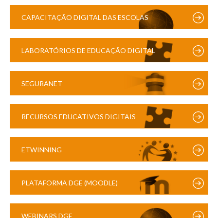
CAPACITAÇÃO DIGITAL DAS ESCOLAS
LABORATÓRIOS DE EDUCAÇÃO DIGITAL
SEGURANET
RECURSOS EDUCATIVOS DIGITAIS
ETWINNING
PLATAFORMA DGE (MOODLE)
WEBINARS DGE