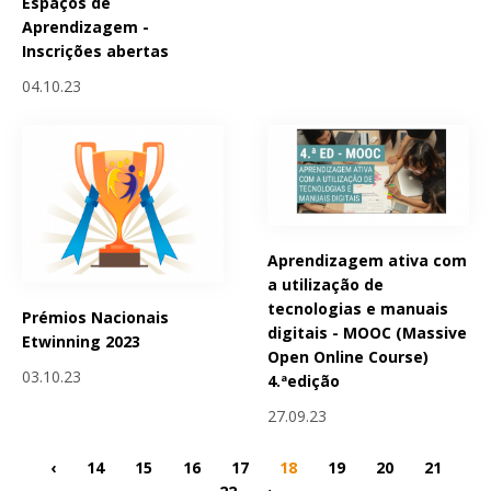
Espaços de
Aprendizagem -
Inscrições abertas
04.10.23
Aprendizagem ativa com
a utilização de
tecnologias e manuais
Prémios Nacionais
digitais - MOOC (Massive
Etwinning 2023
Open Online Course)
03.10.23
4.ªedição
27.09.23
‹
14
15
16
17
18
19
20
21
22
›