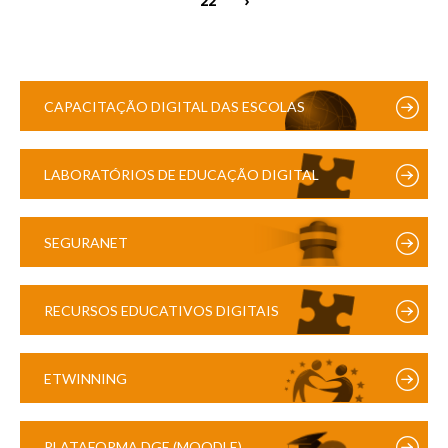
CAPACITAÇÃO DIGITAL DAS ESCOLAS
LABORATÓRIOS DE EDUCAÇÃO DIGITAL
SEGURANET
RECURSOS EDUCATIVOS DIGITAIS
ETWINNING
PLATAFORMA DGE (MOODLE)