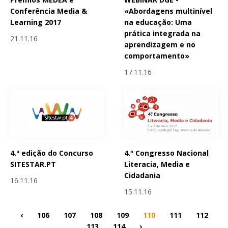
Conferência Media &
«Abordagens multinível
Learning 2017
na educação: Uma
prática integrada na
21.11.16
aprendizagem e no
comportamento»
17.11.16
4.ª edição do Concurso
4.º Congresso Nacional
SITESTAR.PT
Literacia, Media e
Cidadania
16.11.16
15.11.16
‹
106
107
108
109
110
111
112
113
114
›