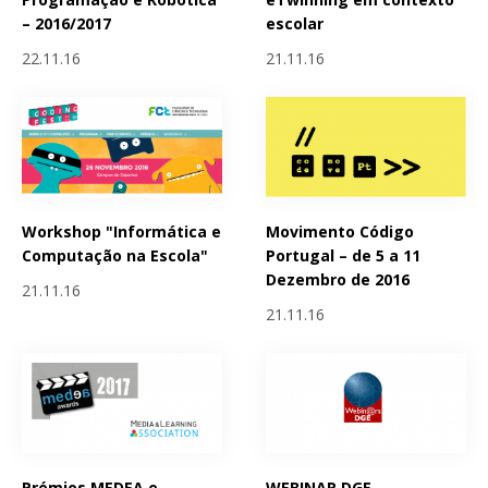
– 2016/2017
escolar
22.11.16
21.11.16
Workshop "Informática e
Movimento Código
Computação na Escola"
Portugal – de 5 a 11
Dezembro de 2016
21.11.16
21.11.16
Prémios MEDEA e
WEBINAR DGE -