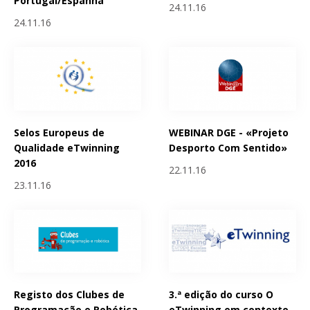
Portugal/Espanha
24.11.16
24.11.16
Selos Europeus de
WEBINAR DGE - «Projeto
Qualidade eTwinning
Desporto Com Sentido»
2016
22.11.16
23.11.16
Registo dos Clubes de
3.ª edição do curso O
Programação e Robótica
eTwinning em contexto