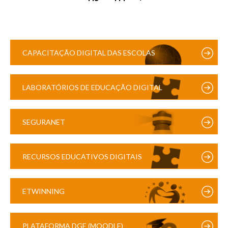
CAPACITAÇÃO DIGITAL DAS ESCOLAS
LABORATÓRIOS DE EDUCAÇÃO DIGITAL
SEGURANET
RECURSOS EDUCATIVOS DIGITAIS
ETWINNING
PLATAFORMA DGE (MOODLE)