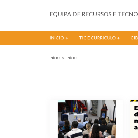
Passar para o conteúdo principal
EQUIPA DE RECURSOS E TECN
INÍCIO
TIC E CURRÍCULO
CI
INÍCIO
INÍCIO
Está aqui
Páginas