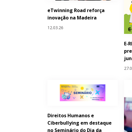
eTwinning Road reforça
inovação na Madeira
12.03.26
E-R
pre
ju
27.
Direitos Humanos e
Ciberbullying em destaque
no Seminário do Dia da