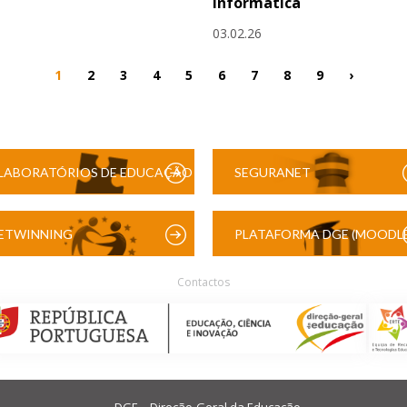
Informática
03.02.26
1
2
3
4
5
6
7
8
9
›
LABORATÓRIOS DE EDUCAÇÃO
SEGURANET
DIGITAL
ETWINNING
PLATAFORMA DGE (MOODLE
Contactos
DGE – Direção-Geral da Educação