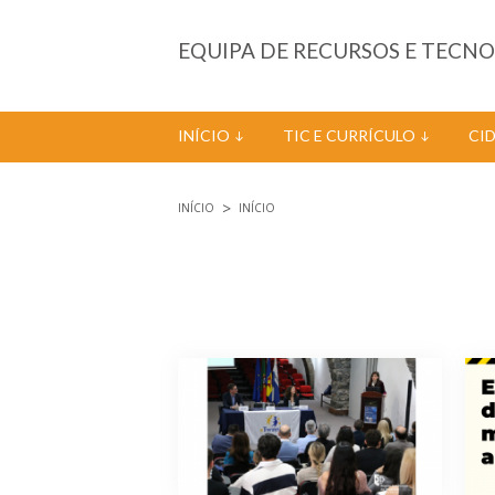
Passar para o conteúdo principal
EQUIPA DE RECURSOS E TECN
INÍCIO
TIC E CURRÍCULO
CI
INÍCIO
INÍCIO
Está aqui
Páginas