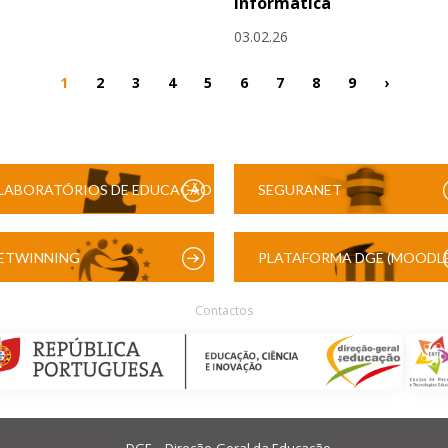
Informática
03.02.26
1
2
3
4
5
6
7
8
9
›
LABORATÓRIOS DE EDUCAÇÃO
SEGURANET
DIGITAL
ETWINNING
PLATAFORMA DGE (MOODLE
Contactos
DGE – Direção-Geral da Educação