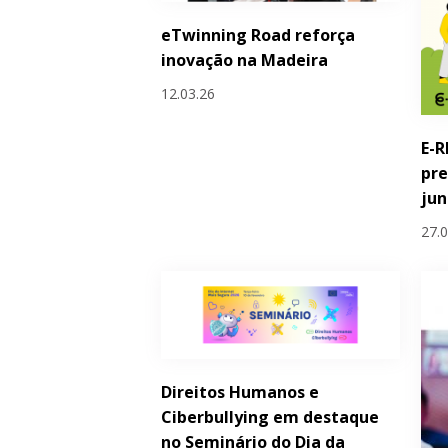
eTwinning Road reforça
inovação na Madeira
12.03.26
E-R
pre
ju
27.
Direitos Humanos e
Ciberbullying em destaque
no Seminário do Dia da