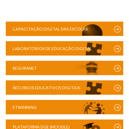
CAPACITAÇÃO DIGITAL DAS ESCOLAS
LABORATÓRIOS DE EDUCAÇÃO DIGITAL
SEGURANET
RECURSOS EDUCATIVOS DIGITAIS
ETWINNING
PLATAFORMA DGE (MOODLE)