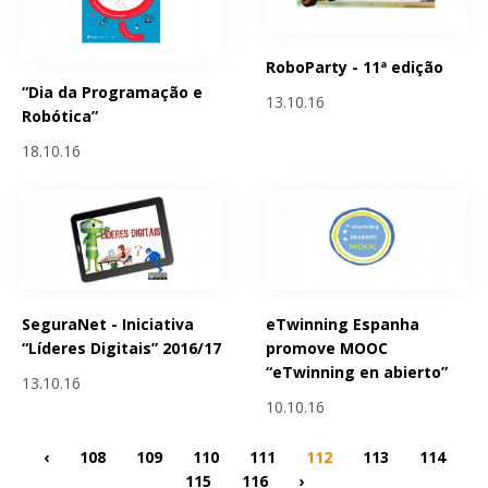
RoboParty - 11ª edição
“Dia da Programação e
13.10.16
Robótica”
18.10.16
SeguraNet - Iniciativa
eTwinning Espanha
“Líderes Digitais” 2016/17
promove MOOC
“eTwinning en abierto”
13.10.16
10.10.16
‹
108
109
110
111
112
113
114
115
116
›