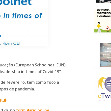
ducação (European Schoolnet, EUN)
leadership in times of Covid-19”.
6 de fevereiro, tem como foco a
empos de pandemia.
qui
.
 12h, no
formulário
online
.