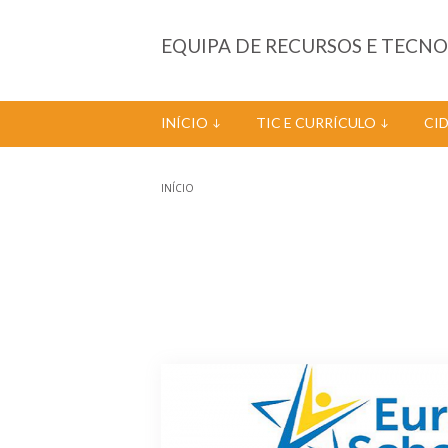
Passar para o conteúdo principal
EQUIPA DE RECURSOS E TECN
INÍCIO
TIC E CURRÍCULO
CI
INÍCIO
Está aqui