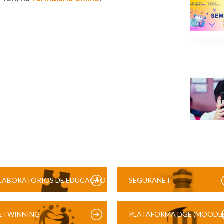
LABORATÓRIOS DE EDUCAÇÃO
SEGURANET
DIGITAL
ETWINNING
PLATAFORMA DGE (MOODLE