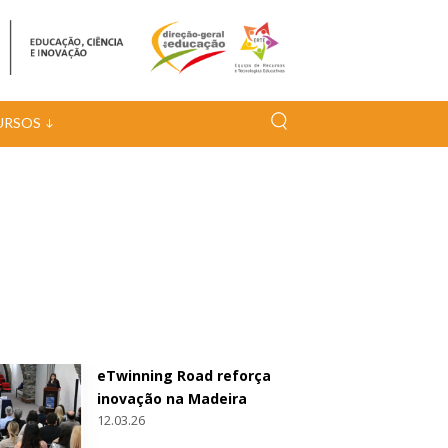
URSOS
eTwinning Road reforça
inovação na Madeira
12.03.26