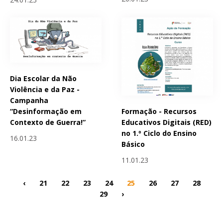
Dia Escolar da Não
Violência e da Paz -
Campanha
Formação - Recursos
“Desinformação em
Educativos Digitais (RED)
Contexto de Guerra!”
no 1.º Ciclo do Ensino
16.01.23
Básico
11.01.23
‹
21
22
23
24
25
26
27
28
29
›