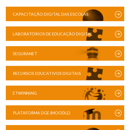
CAPACITAÇÃO DIGITAL DAS ESCOLAS
LABORATÓRIOS DE EDUCAÇÃO DIGITAL
SEGURANET
RECURSOS EDUCATIVOS DIGITAIS
ETWINNING
PLATAFORMA DGE (MOODLE)