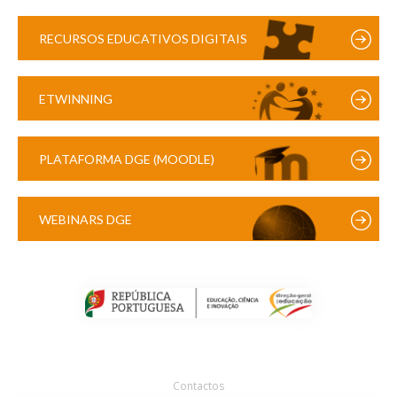
RECURSOS EDUCATIVOS DIGITAIS
ETWINNING
PLATAFORMA DGE (MOODLE)
WEBINARS DGE
Contactos