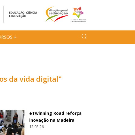
URSOS
os da vida digital"
eTwinning Road reforça
inovação na Madeira
12.03.26