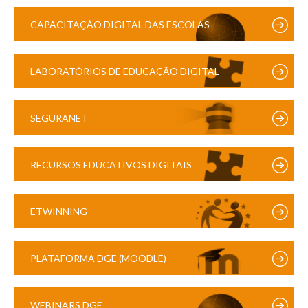
CAPACITAÇÃO DIGITAL DAS ESCOLAS
LABORATÓRIOS DE EDUCAÇÃO DIGITAL
SEGURANET
RECURSOS EDUCATIVOS DIGITAIS
ETWINNING
PLATAFORMA DGE (MOODLE)
WEBINARS DGE