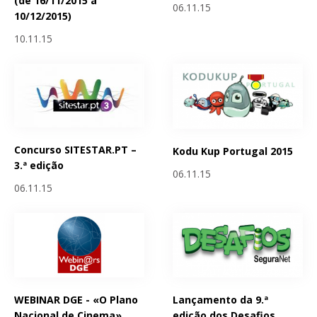
(de 16/11/2015 a
06.11.15
10/12/2015)
10.11.15
Concurso SITESTAR.PT –
Kodu Kup Portugal 2015
3.ª edição
06.11.15
06.11.15
WEBINAR DGE - «O Plano
Lançamento da 9.ª
Nacional de Cinema»
edição dos Desafios