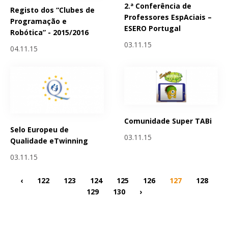
2.ª Conferência de
Registo dos “Clubes de
Professores EspAciais –
Programação e
ESERO Portugal
Robótica” - 2015/2016
03.11.15
04.11.15
Comunidade Super TABi
Selo Europeu de
03.11.15
Qualidade eTwinning
03.11.15
‹
122
123
124
125
126
127
128
129
130
›