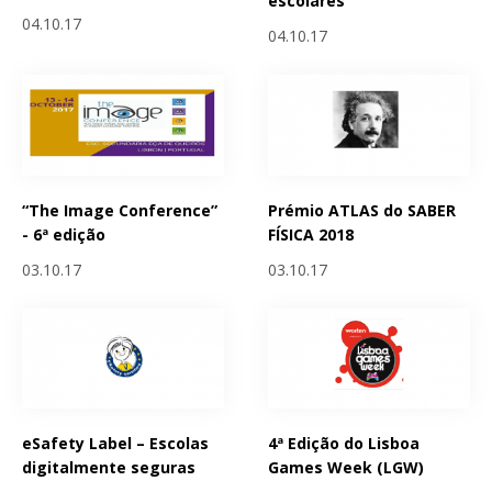
escolares
04.10.17
04.10.17
“The Image Conference”
Prémio ATLAS do SABER
- 6ª edição
FÍSICA 2018
03.10.17
03.10.17
eSafety Label – Escolas
4ª Edição do Lisboa
digitalmente seguras
Games Week (LGW)