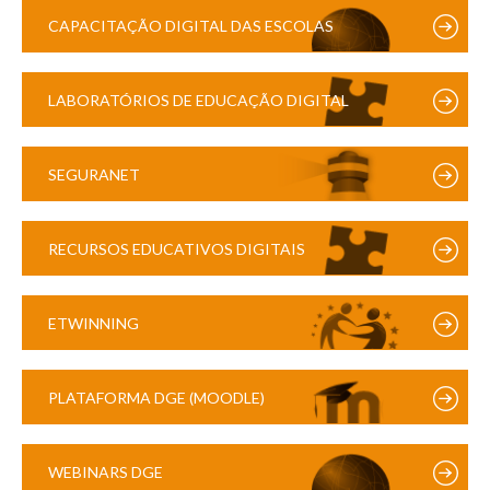
CAPACITAÇÃO DIGITAL DAS ESCOLAS
LABORATÓRIOS DE EDUCAÇÃO DIGITAL
SEGURANET
RECURSOS EDUCATIVOS DIGITAIS
ETWINNING
PLATAFORMA DGE (MOODLE)
WEBINARS DGE