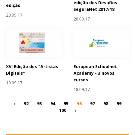
edição dos Desafios
edição
SeguraNet 2017/18
20.09.17
20.09.17
XVI Edição dos "Artistas
European Schoolnet
Digitais"
Academy - 3 novos
cursos
19.09.17
18.09.17
‹
92
93
94
95
96
97
98
99
100
›