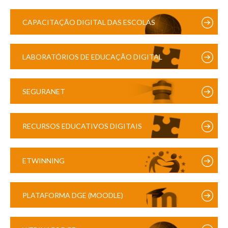
CAPACITAÇÃO DIGITAL DAS ESCOLAS
LABORATÓRIOS DE EDUCAÇÃO DIGITAL
SEGURANET
RECURSOS EDUCATIVOS DIGITAIS
ETWINNING
PLATAFORMA DGE (MOODLE)