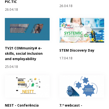
PIC.TIC
26.04.18
26.04.18
TV21 COMmunity# e-
STEM Discovery Day
skills, social inclusion
17.04.18
and employability
25.04.18
NEST - Conferência
7.ª webcast -