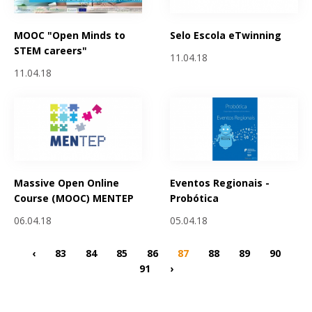
MOOC "Open Minds to
Selo Escola eTwinning
STEM careers"
11.04.18
11.04.18
Massive Open Online
Eventos Regionais -
Course (MOOC) MENTEP
Probótica
06.04.18
05.04.18
‹
83
84
85
86
87
88
89
90
91
›