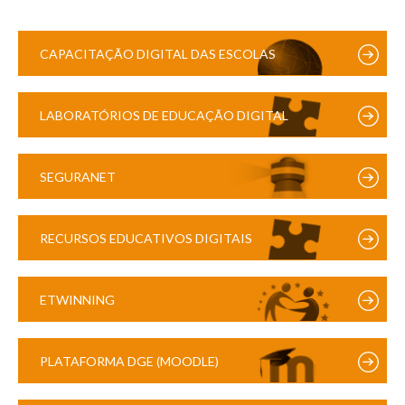
CAPACITAÇÃO DIGITAL DAS ESCOLAS
LABORATÓRIOS DE EDUCAÇÃO DIGITAL
SEGURANET
RECURSOS EDUCATIVOS DIGITAIS
ETWINNING
PLATAFORMA DGE (MOODLE)