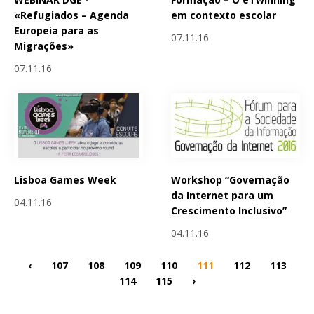
«Refugiados – Agenda
em contexto escolar
Europeia para as
07.11.16
Migrações»
07.11.16
Lisboa Games Week
Workshop “Governação
da Internet para um
04.11.16
Crescimento Inclusivo”
04.11.16
‹
107
108
109
110
111
112
113
114
115
›