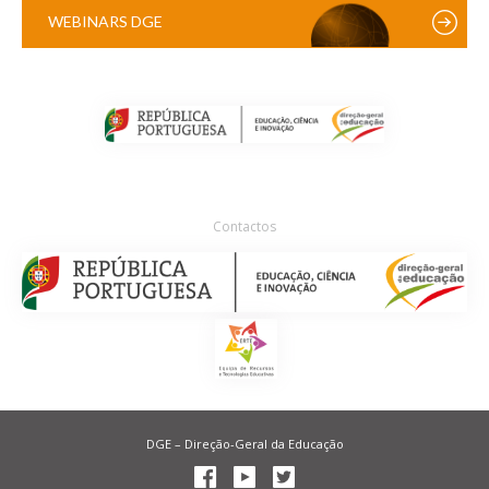
WEBINARS DGE
Contactos
DGE – Direção-Geral da Educação