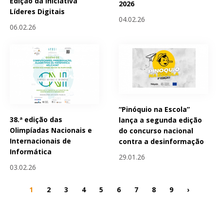
Edição da Iniciativa
2026
Líderes Digitais
04.02.26
06.02.26
“Pinóquio na Escola”
38.ª edição das
lança a segunda edição
Olimpíadas Nacionais e
do concurso nacional
Internacionais de
contra a desinformação
Informática
29.01.26
03.02.26
1
2
3
4
5
6
7
8
9
›