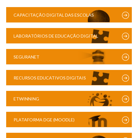
CAPACITAÇÃO DIGITAL DAS ESCOLAS
LABORATÓRIOS DE EDUCAÇÃO DIGITAL
SEGURANET
RECURSOS EDUCATIVOS DIGITAIS
ETWINNING
PLATAFORMA DGE (MOODLE)