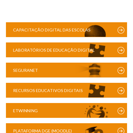
CAPACITAÇÃO DIGITAL DAS ESCOLAS
LABORATÓRIOS DE EDUCAÇÃO DIGITAL
SEGURANET
RECURSOS EDUCATIVOS DIGITAIS
ETWINNING
PLATAFORMA DGE (MOODLE)