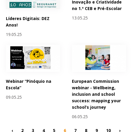
Inovação e Criatividade
no 1.º CEB e Pré-Escolar
13.05.25
Líderes Digitais: DEZ
Anos!
19.05.25
Webinar “Pinóquio na
European Commission
Escola”
webinar - Wellbeing,
inclusion and school
09.05.25
success: mapping your
school’s journey
06.05.25
‹
2
3
4
5
6
7
8
9
10
›