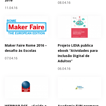
2016
08.04.16
11.04.16
Maker Faire Rome 2016 –
Projeto LIDIA publica
desafio às Escolas
ebook “Atividades para
Inclusão Digital de
07.04.16
Adultos”
06.04.16
WEBINAR DGE - «Saúde e
Academia EUN promove