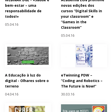
bem-estar – uma
novas edições dos
responsabilidade de
cursos ”Digital Skills in
todos!»
your classroom” e
“Games in the
05.04.16
Classroom”
05.04.16
A Educação à luz do
eTwinning PDW –
digital - Olhares sobre o
“Coding and Robotics –
terreno
The Future is Now!”
04.04.16
30.03.16