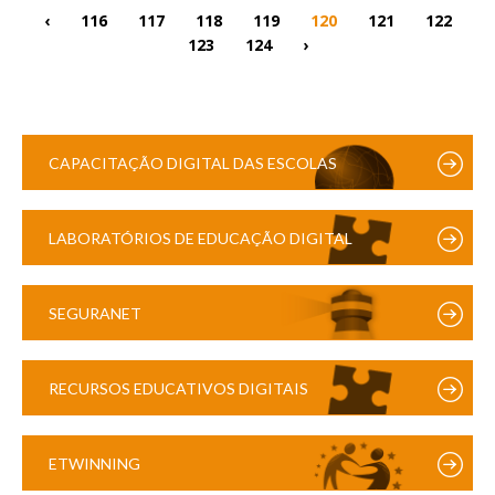
‹
116
117
118
119
120
121
122
123
124
›
CAPACITAÇÃO DIGITAL DAS ESCOLAS
LABORATÓRIOS DE EDUCAÇÃO DIGITAL
SEGURANET
RECURSOS EDUCATIVOS DIGITAIS
ETWINNING