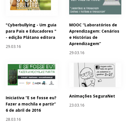
"Cyberbullying - Um guia
MOOC “Laboratórios de
para Pais e Educadores "
Aprendizagem: Cenários
- edição Plátano editora
e Histórias de
Aprendizagem”
29.03.16
29.03.16
Animações SeguraNet
Iniciativa “E se fosse eu?
Fazer a mochila e partir”
23.03.16
6 de abril de 2016
28.03.16