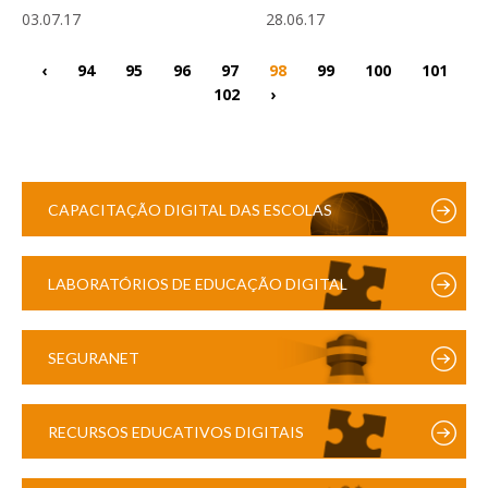
03.07.17
28.06.17
‹
94
95
96
97
98
99
100
101
102
›
CAPACITAÇÃO DIGITAL DAS ESCOLAS
LABORATÓRIOS DE EDUCAÇÃO DIGITAL
SEGURANET
RECURSOS EDUCATIVOS DIGITAIS