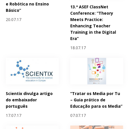
e Robótica no Ensino
13.ª ASEF ClassNet
Básico”
Conference: “Theory
Meets Practice:
20.07.17
Enhancing Teacher
Training in the Digital
Era”
18.07.17
Scientix divulga artigo
“Tratar os Media por Tu
do embaixador
– Guia prático de
português
Educação para os Media”
17.07.17
07.07.17