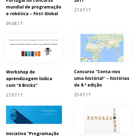
Portugal no concurso
2017
mundial de programação
27.07.17
e robótica – First Global
09.08.17
Concurso “Conta-nos
Workshop de
uma história!” – histórias
aprendizagem lúdica
da 8.ª edição
com “6 Bricks”
25.07.17
27.07.17
Iniciativa “Programação