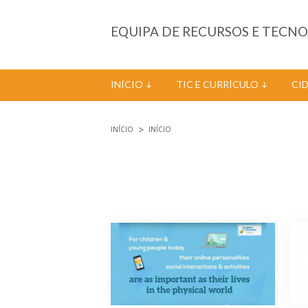
Passar para o conteúdo principal
EQUIPA DE RECURSOS E TECN
INÍCIO
TIC E CURRÍCULO
CI
INÍCIO
INÍCIO
Está aqui
Páginas