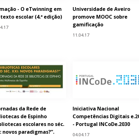
rmação - O eTwinning em
Universidade de Aveiro
texto escolar (4.ª edição)
promove MOOC sobre
gamificação
04.17
11.04.17
Jornadas da Rede de
Iniciativa Nacional
liotecas de Espinho
Competências Digitais e.2
bliotecas escolares no séc.
- Portugal INCoDe.2030
: novos paradigmas?”.
04.04.17