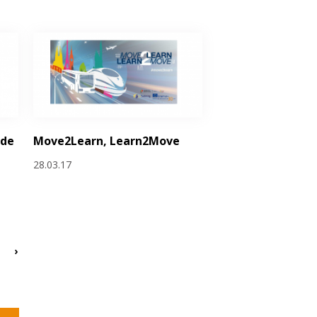
 de
Move2Learn, Learn2Move
e
28.03.17
›