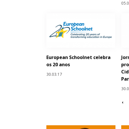
05.
European Schoolnet celebra
Jor
os 20 anos
pro
Cid
30.03.17
Par
30.
‹