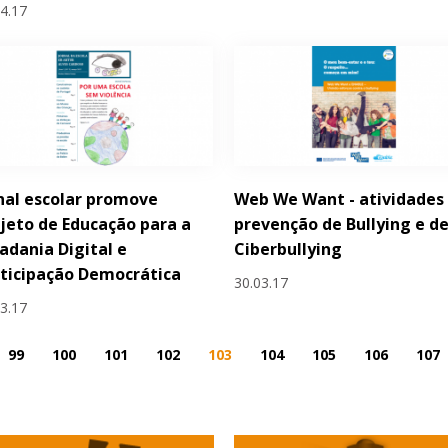
04.17
nal escolar promove
Web We Want - atividades
jeto de Educação para a
prevenção de Bullying e d
adania Digital e
Ciberbullying
ticipação Democrática
30.03.17
03.17
99
100
101
102
103
104
105
106
107