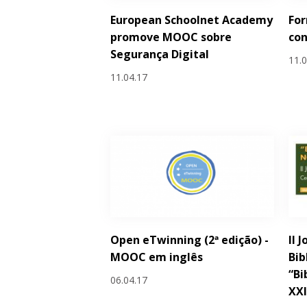
European Schoolnet Academy
Fo
promove MOOC sobre
con
Segurança Digital
11.
11.04.17
Open eTwinning (2ª edição) -
II 
MOOC em inglês
Bib
“Bi
06.04.17
XXI