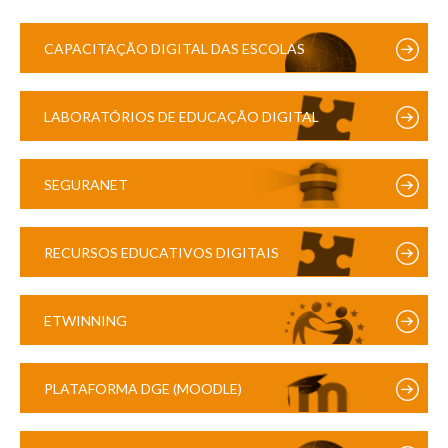
CAPACITAÇÃO DIGITAL DAS ESCOLAS
LABORATÓRIOS DE EDUCAÇÃO DIGITAL
SEGURANET
RECURSOS EDUCATIVOS DIGITAIS
ETWINNING
PLATAFORMA DGE (MOODLE)