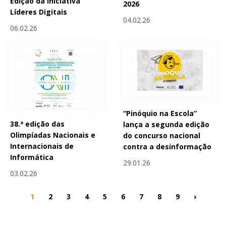
Edição da Iniciativa
2026
Líderes Digitais
04.02.26
06.02.26
“Pinóquio na Escola”
38.ª edição das
lança a segunda edição
Olimpíadas Nacionais e
do concurso nacional
Internacionais de
contra a desinformação
Informática
29.01.26
03.02.26
1
2
3
4
5
6
7
8
9
›