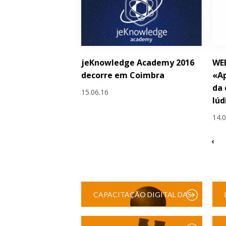
jeKnowledge Academy 2016
WE
decorre em Coimbra
«Ap
da 
15.06.16
lúd
14.
‹
CAPACITAÇÃO DIGITAL DAS
ESCOLAS