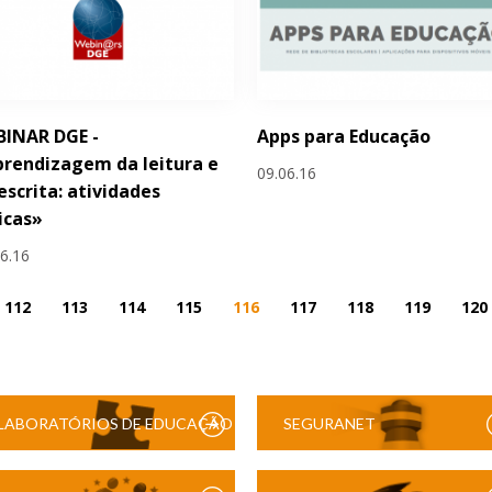
BINAR DGE -
Apps para Educação
rendizagem da leitura e
09.06.16
escrita: atividades
icas»
06.16
112
113
114
115
116
117
118
119
120
LABORATÓRIOS DE EDUCAÇÃO
SEGURANET
DIGITAL