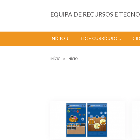
Passar para o conteúdo principal
EQUIPA DE RECURSOS E TECN
INÍCIO
TIC E CURRÍCULO
CI
INÍCIO
INÍCIO
Está aqui
Páginas