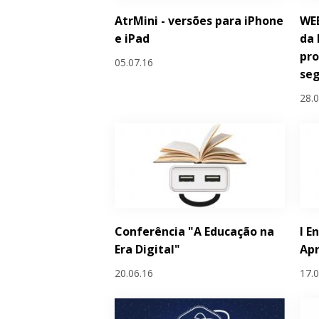
AtrMini - versões para iPhone
WEB
e iPad
da 
pro
05.07.16
se
28.
Conferência "A Educação na
I E
Era Digital"
Ap
20.06.16
17.