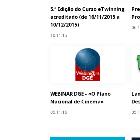
5.ª Edição do Curso eTwinning
Pre
acreditado (de 16/11/2015 a
Pr
10/12/2015)
06.
10.11.15
WEBINAR DGE - «O Plano
Lan
Nacional de Cinema»
Des
05.11.15
05.