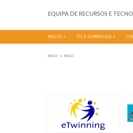
Passar para o conteúdo principal
EQUIPA DE RECURSOS E TECN
INÍCIO
TIC E CURRÍCULO
CI
INÍCIO
INÍCIO
Está aqui
Páginas