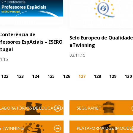
 Conferência de
Selo Europeu de Qualidad
fessores EspAciais – ESERO
eTwinning
tugal
03.11.15
11.15
122
123
124
125
126
127
128
129
130
LABORATÓRIOS DE EDUCAÇÃO
SEGURANET
DIGITAL
ETWINNING
PLATAFORMA DGE (MOODLE