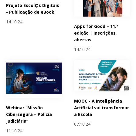
Projeto Escol@s Digitais
- Publicação de eBook
14.10.24
Apps for Good – 11.ª
edição | Inscrições
abertas
14.10.24
MOOC - A Inteligência
Webinar “Missão
Artificial vai transformar
Cibersegura – Polícia
a Escola
Judiciária”
07.10.24
11.10.24