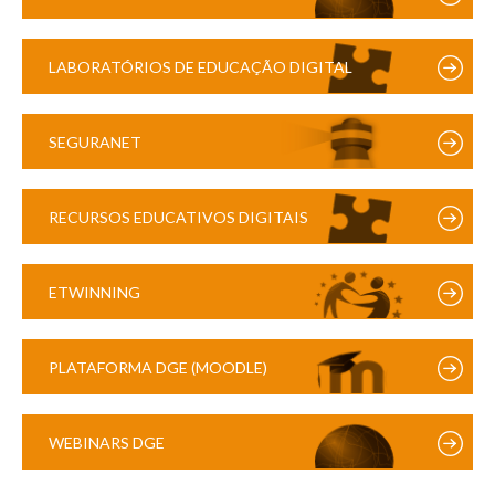
LABORATÓRIOS DE EDUCAÇÃO DIGITAL
SEGURANET
RECURSOS EDUCATIVOS DIGITAIS
ETWINNING
PLATAFORMA DGE (MOODLE)
WEBINARS DGE