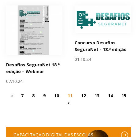
Concurso Desafios
SeguraNet - 18.ª edição
01.10.24
Desafios SeguraNet 18.ª
edição – Webinar
07.10.24
‹
7
8
9
10
11
12
13
14
15
›
CAPACITAÇÃO DIGITAL DAS ESCOLAS