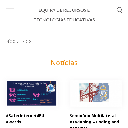
Passar para o conteúdo principal
EQUIPA DE RECURSOS E
TECNOLOGIAS EDUCATIVAS
INÍCIO
INÍCIO
Está aqui
Notícias
Páginas
#SaferInternet4EU
Seminário Multilateral
Awards
eTwinning – Coding and