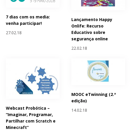
7 dias com os media:
Lançamento Happy
venha participar!
Onlife: Recurso
Educativo sobre
27.02.18
segurança online
22.02.18
MOOC eTwinning (2.ª
edição)
Webcast Probótica –
14.02.18
“Imaginar, Programar,
Partilhar com Scratch e
Minecraft”