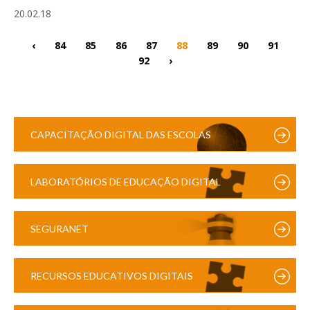
20.02.18
‹
84
85
86
87
88
89
90
91
92
›
CAPACITAÇÃO DIGITAL DAS ESCOLAS
LABORATÓRIOS DE EDUCAÇÃO DIGITAL
SEGURANET
RECURSOS EDUCATIVOS DIGITAIS