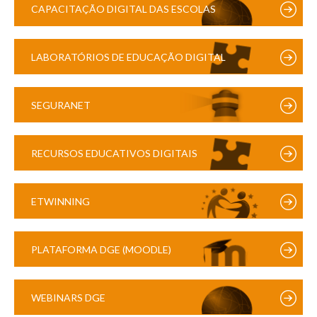
CAPACITAÇÃO DIGITAL DAS ESCOLAS
LABORATÓRIOS DE EDUCAÇÃO DIGITAL
SEGURANET
RECURSOS EDUCATIVOS DIGITAIS
ETWINNING
PLATAFORMA DGE (MOODLE)
WEBINARS DGE