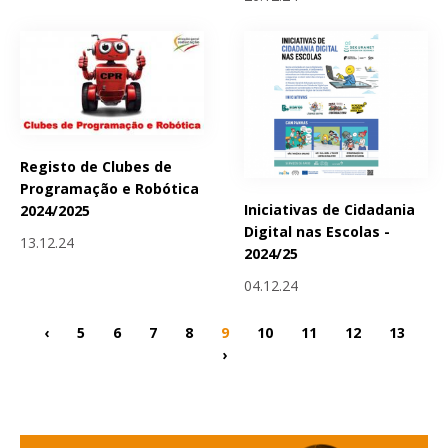
Registo de Clubes de
Programação e Robótica
Iniciativas de Cidadania
2024/2025
Digital nas Escolas -
13.12.24
2024/25
04.12.24
‹
5
6
7
8
9
10
11
12
13
›