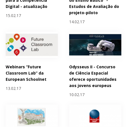
para a Competência
do Ensino Básico" -
Digital - atualização
Estudos de Avaliação do
projeto-piloto
15.02.17
14.02.17
Webinars “Future
Odysseus II - Concurso
Classroom Lab” da
de Ciência Espacial
European Schoolnet
oferece oportunidades
aos jovens europeus
13.02.17
10.02.17