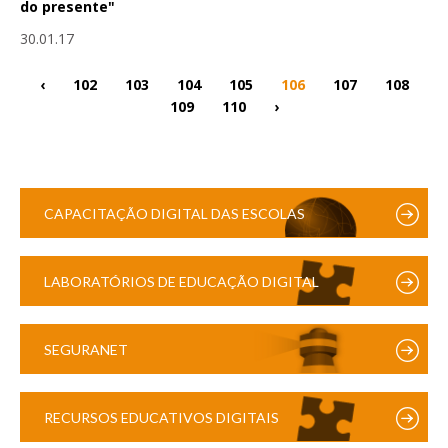
do presente"
30.01.17
‹
102
103
104
105
106
107
108
109
110
›
CAPACITAÇÃO DIGITAL DAS ESCOLAS
LABORATÓRIOS DE EDUCAÇÃO DIGITAL
SEGURANET
RECURSOS EDUCATIVOS DIGITAIS