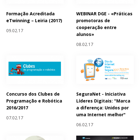
Formação Acreditada
WEBINAR DGE - «Práticas
eTwinning – Leiria (2017)
promotoras de
cooperação entre
09.02.17
alunos»
08.02.17
Concurso dos Clubes de
SeguraNet - Iniciativa
Programação e Robótica
Líderes Digitais: "Marca
2016/2017
a diferença: Unidos por
uma Internet melhor"
07.02.17
06.02.17