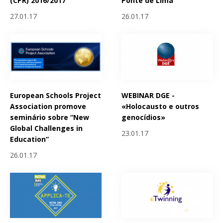
(CPR) 2016/2017
Ponte de Lima
27.01.17
26.01.17
European Schools Project
WEBINAR DGE -
Association promove
«Holocausto e outros
seminário sobre “New
genocídios»
Global Challenges in
23.01.17
Education”
26.01.17