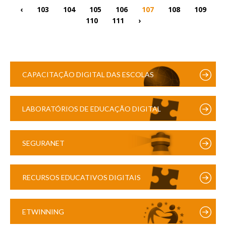
‹
103
104
105
106
107
108
109
110
111
›
CAPACITAÇÃO DIGITAL DAS ESCOLAS
LABORATÓRIOS DE EDUCAÇÃO DIGITAL
SEGURANET
RECURSOS EDUCATIVOS DIGITAIS
ETWINNING