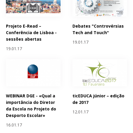
Projeto E-Read –
Debates "Controvérsias
Conferência de Lisboa -
Tech and Touch"
sessões abertas
19.01.17
19.01.17
WEBINAR DGE - «Qual a
ticEDUCA júnior – edição
importância do Diretor
de 2017
da Escola no Projeto do
12.01.17
Desporto Escolar»
16.01.17