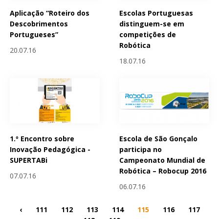
Aplicação “Roteiro dos
Escolas Portuguesas
Descobrimentos
distinguem-se em
Portugueses”
competições de
Robótica
20.07.16
18.07.16
1.º Encontro sobre
Escola de São Gonçalo
Inovação Pedagógica -
participa no
SUPERTABi
Campeonato Mundial de
Robótica – Robocup 2016
07.07.16
06.07.16
‹
111
112
113
114
115
116
117