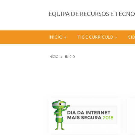
Passar para o conteúdo principal
EQUIPA DE RECURSOS E TECN
INÍCIO
TIC E CURRÍCULO
CI
INÍCIO
INÍCIO
Está aqui
Páginas