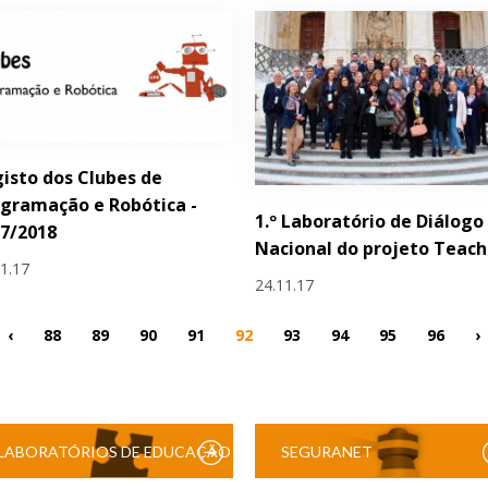
isto dos Clubes de
gramação e Robótica -
1.º Laboratório de Diálogo
7/2018
Nacional do projeto Teac
11.17
24.11.17
‹
88
89
90
91
92
93
94
95
96
›
LABORATÓRIOS DE EDUCAÇÃO
SEGURANET