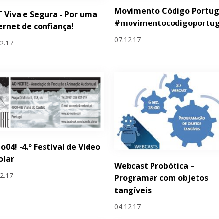
Movimento Código Portug
 Viva e Segura - Por uma
#movimentocodigoportug
ernet de confiança!
07.12.17
12.17
o04! -4.º Festival de Vídeo
olar
Webcast Probótica –
12.17
Programar com objetos
tangíveis
04.12.17