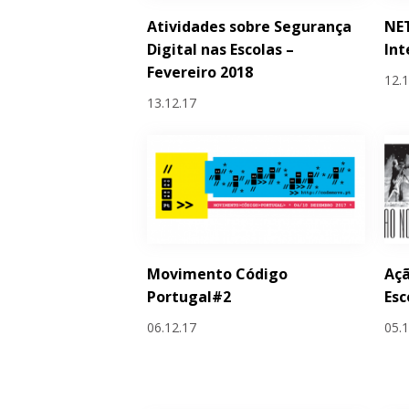
Atividades sobre Segurança
NET
Digital nas Escolas –
Int
Fevereiro 2018
12.
13.12.17
Movimento Código
Açã
Portugal#2
Esc
06.12.17
05.