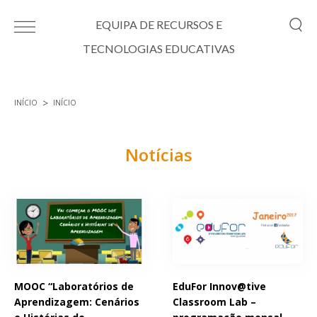
Passar para o conteúdo principal
EQUIPA DE RECURSOS E
TECNOLOGIAS EDUCATIVAS
INÍCIO
INÍCIO
Está aqui
Notícias
Páginas
MOOC “Laboratórios de
EduFor Innov@tive
Aprendizagem: Cenários
Classroom Lab –