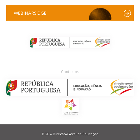
WEBINARS DGE
Contactos
DGE – Direção-Geral da Educação