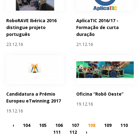
RoboRAVE Ibérica 2016
AplicaTIC 2016/17 -
distingue projeto
Formação de curta
português
duração
23.12.16
21.12.16
Candidatura a Prémio
Oficina “Robô Oeste”
Europeu eTwinning 2017
19.12.16
19.12.16
‹
104
105
106
107
108
109
110
111
112
›