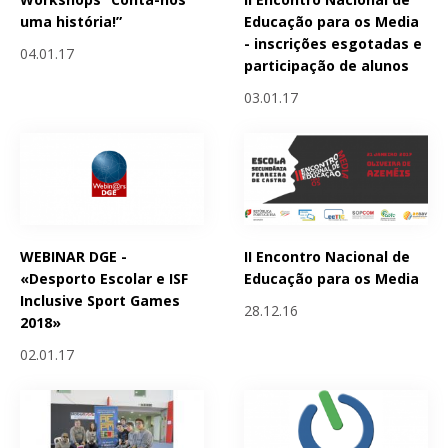
uma história!”
Educação para os Media
- inscrições esgotadas e
04.01.17
participação de alunos
03.01.17
WEBINAR DGE -
II Encontro Nacional de
«Desporto Escolar e ISF
Educação para os Media
Inclusive Sport Games
28.12.16
2018»
02.01.17