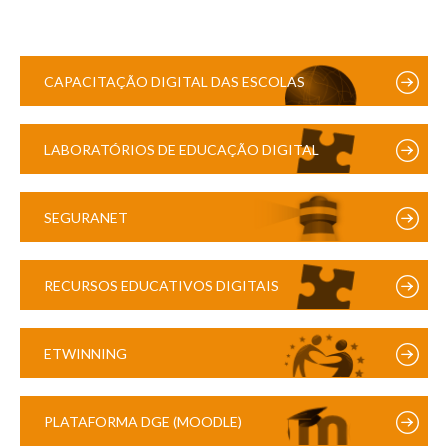
CAPACITAÇÃO DIGITAL DAS ESCOLAS
LABORATÓRIOS DE EDUCAÇÃO DIGITAL
SEGURANET
RECURSOS EDUCATIVOS DIGITAIS
ETWINNING
PLATAFORMA DGE (MOODLE)