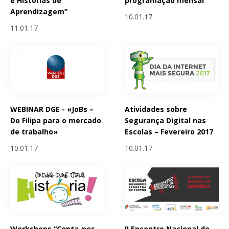
e Histórias de
programação mensal
Aprendizagem”
10.01.17
11.01.17
WEBINAR DGE - «JoBs –
Atividades sobre
Do Filipa para o mercado
Segurança Digital nas
de trabalho»
Escolas – Fevereiro 2017
10.01.17
10.01.17
Workshops “Conta-nos
II Encontro Nacional de