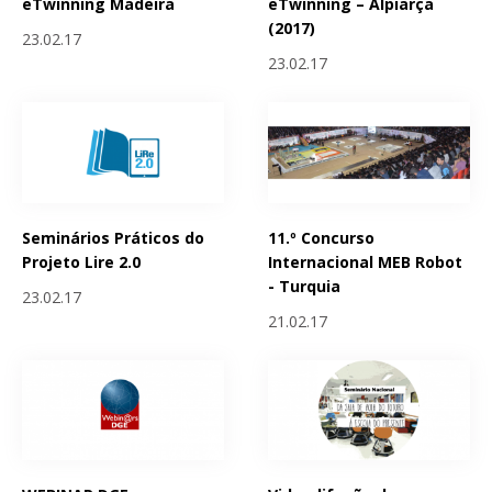
eTwinning Madeira
eTwinning – Alpiarça
(2017)
23.02.17
23.02.17
Seminários Práticos do
11.º Concurso
Projeto Lire 2.0
Internacional MEB Robot
- Turquia
23.02.17
21.02.17