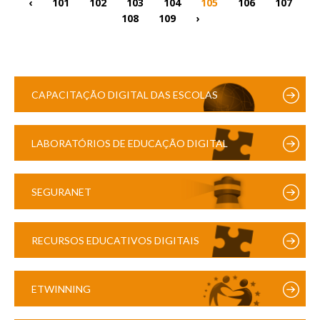
‹
101
102
103
104
105
106
107
108
109
›
CAPACITAÇÃO DIGITAL DAS ESCOLAS
LABORATÓRIOS DE EDUCAÇÃO DIGITAL
SEGURANET
RECURSOS EDUCATIVOS DIGITAIS
ETWINNING